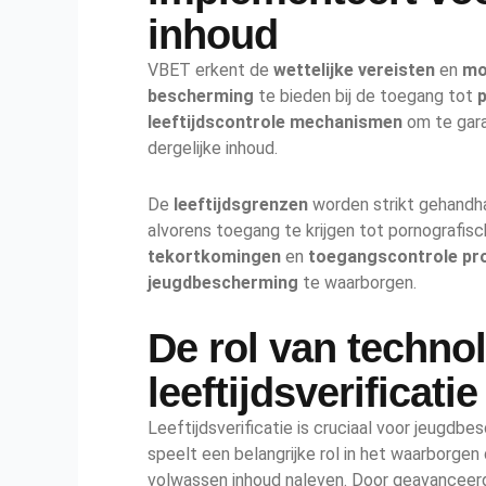
inhoud
VBET erkent de
wettelijke vereisten
en
mo
bescherming
te bieden bij de toegang tot
p
leeftijdscontrole mechanismen
om te gara
dergelijke inhoud.
De
leeftijdsgrenzen
worden strikt gehandhaa
alvorens toegang te krijgen tot pornografis
tekortkomingen
en
toegangscontrole pr
jeugdbescherming
te waarborgen.
De rol van technol
leeftijdsverificati
Leeftijdsverificatie is cruciaal voor jeugdb
speelt een belangrijke rol in het waarborgen
volwassen inhoud naleven. Door geavancee