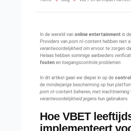
In de wereld van
online entertainment
is d
Providers van
porn nl
-content hebben niet a
verantwoordelijkheid
om ervoor te zorgen dat
Helaas hebben sommige aanbieders
verifica
fouten
en
toegangscontrole problemen
.
In dit artikel gaan we dieper in op de
contro
de
minderjarige bescherming
op hun platfor
porn nl
-content beheren, met inachtneming
verantwoordelijkheid
jegens hun gebruikers.
Hoe VBET leeftijds
implementeert vo