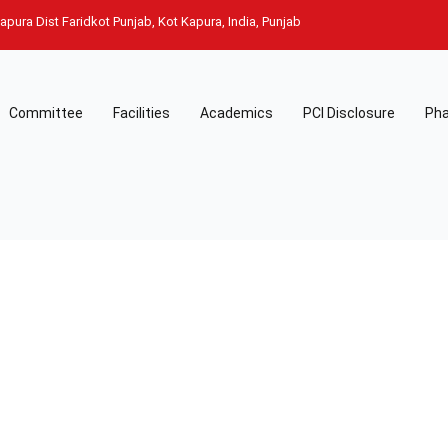
pura Dist Faridkot Punjab, Kot Kapura, India, Punjab
Committee
Facilities
Academics
PCI Disclosure
Pha