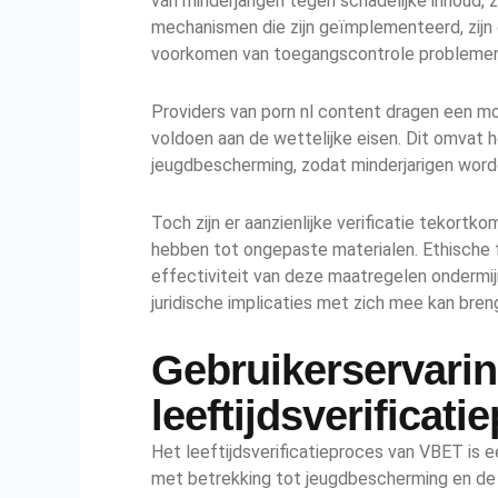
van minderjarigen tegen schadelijke inhoud, 
mechanismen die zijn geïmplementeerd, zijn 
voorkomen van toegangscontrole problemen
Providers van porn nl content dragen een mo
voldoen aan de wettelijke eisen. Dit omvat
jeugdbescherming, zodat minderjarigen word
Toch zijn er aanzienlijke verificatie tekor
hebben tot ongepaste materialen. Ethische f
effectiviteit van deze maatregelen ondermijn
juridische implicaties met zich mee kan bren
Gebruikerservari
leeftijdsverificati
Het leeftijdsverificatieproces van VBET is ee
met betrekking tot jeugdbescherming en de 