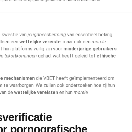
e kwestie van
jeugdbescherming
van essentieel belang.
lleen een
wettelijke vereiste
, maar ook een
morele
 hun platforms veilig zijn voor
minderjarige gebruikers
.
tie tekortkomingen
gehad, wat heeft geleid tot
ethische
le mechanismen
die VBET heeft geïmplementeerd om
m te waarborgen. We zullen ook onderzoeken hoe zij hun
 van de
wettelijke vereisten
en hun
morele
verificatie
or pornografische