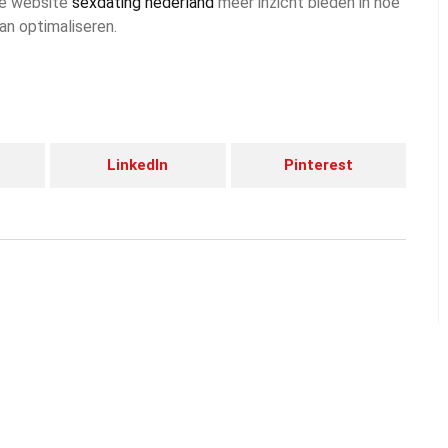
 de website
sexdating nederland
meer inzicht bieden in hoe
an optimaliseren.
LinkedIn
Pinterest